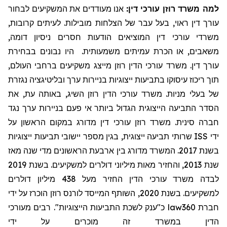
למה משרד רוזן עורכי דין:
אנו מעודדים את המשקיעים לבחור
עורך דין ראוי, בעל עבר של הצלחות מובילות. לעיתים קרובות,
משרדי עורכי דין המוציאים הודעות חסרים ניסיון דומה,
משאבים, או הכרת עמיתים משמעותית. היו נבונים בבחירת
עורך דין. משרד עורכי הדין רוזן מייצג משקיעים ברחבי העולם,
תוך ריכוז עיסוקו בתביעות ייצוגיות בניירות ערך ובליטיגציה נגזרת
של בעלי מניות. משרד עורכי הדין רוזן השיג
, באותה עת,
את
הסדר התביעה הייצוגית הגדול ביותר אי פעם בניירות ערך נגד
חברה סינית. משרד רוזן עורכי דין מדורג במקום הראשון על
שרותי תביעה ייצוגית, בגין מספר יישובי תביעות ייצוגיות
ISS
ידי
בשנת 2017. המשרד מדורג בין ארבעת הראשונים מדי שנה מאז
שנת 2013, והחזיר מאות מיליוני דולרים למשקיעים. בשנת 2019
לבדה משרד עורכי הדין החזיר מעל 438 מיליון דולרים
למשקיעים. בשנת 2020, השותף המייסד לורנס רוזן הוכרז על ידי
כ"ענק לשכת התביעות הייצוגיות". רבים מעורכי
law360
חברת
הדין במשרד זה מוכרים על ידי