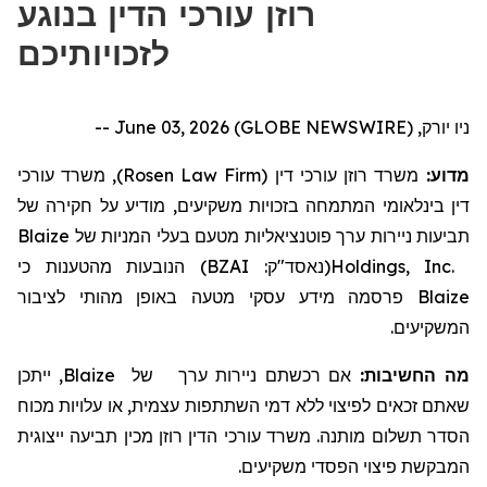
רוזן עורכי הדין בנוגע
לזכויותיכם
ניו יורק, June 03, 2026 (GLOBE NEWSWIRE) --
), משרד עורכי
Rosen Law Firm
משרד רוזן עורכי דין (
מדוע:
דין בינלאומי
המתמחה
בזכויות משקיעים,
מודיע על חקירה של
Blaize
של
ניירות ערך פוטנציאליות מטעם בעלי המניות
תביעות
כי
מהטענות
הנובעות
)
BZAI
(נאסד"ק:
Holdings, Inc.
פרסמה מידע עסקי מטעה באופן מהותי לציבור
Blaize
המשקיעים.
, ייתכן
Blaize
של
ניירות ערך
אם רכשתם
מה החשיבות:
שאתם זכאים לפיצוי ללא דמי השתתפות עצמית, או עלויות מכוח
הסדר תשלום מותנה.
משרד עורכי הדין רוזן מכין תביעה ייצוגית
המבקשת פיצוי הפסדי משקיעים.