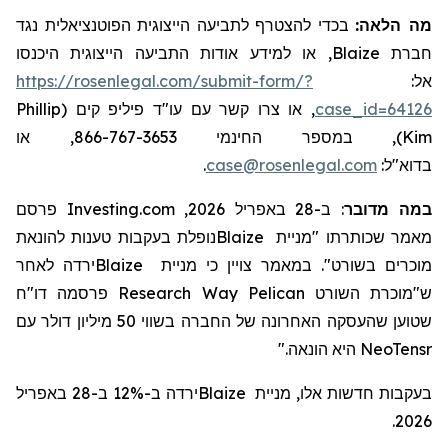
מה הלאה:
בכדי להצטרף לתביעה הייצוגית הפוטנציאלית נגד
, או למידע אודות התביעה הייצוגית היכנסו
Blaize
חברת
https://rosenlegal.com/submit-form/?
אל:
Phillip
, או צרו קשר עם עו"ד פיליפ קים (
case_id=64126
), במספר החינמי 866-767-3653, או
Kim
.
case@rosenlegal.com
בדוא"ל:
ב-28 באפריל 2026, Investing.com פרסם
:
במה מדובר
נופלת בעקבות טענות להונאת
Blaize
מאמר שכותרתו "מניית
ירדה לאחר
Blaize
כי מניית
צויין
במאמר
.
מוכרים בשורט"
ח
"
פרסמה דו
Research
Way
Pelican
השורט
ש"מוכרת
שטוען שהעסקה האחרונה של החברה בשווי 50 מיליון דולר עם
היא הונאה."
NeoTensr
ירדה ב-12% ב-28 באפריל
Blaize
בעקבות חדשות אלו, מניית
2026.